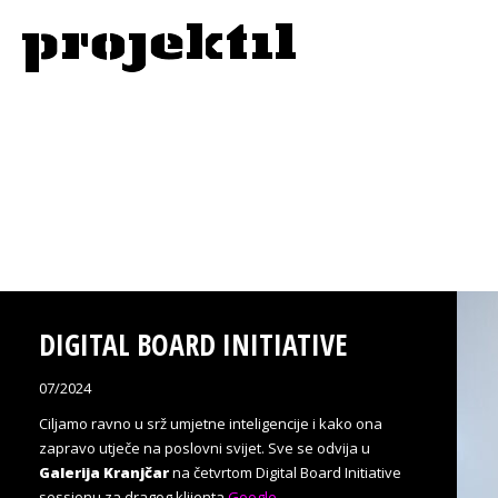
DIGITAL BOARD INITIATIVE
07/2024
Ciljamo ravno u srž umjetne inteligencije i kako ona
zapravo utječe na poslovni svijet. Sve se odvija u
Galerija Kranjčar
na četvrtom Digital Board Initiative
sessionu za dragog klijenta
Google
.