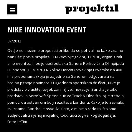
NIKE INNOVATION EVENT
07/2012
Ovdje ne možemo propustiti priliku da se pohvalimo kako znamo
nanjušiti prave projekte. U Nikeovoj trgovini, u Ilici 10, organizirali
smo event za medije uoči odlaska Sandre Perković na Olimpijadu
u Londonu. Bila je tu i Nikolina Horvat (prvakinja Hrvatske na 400
m s preponama) koja je zajedno sa Sandrom odgovarala na
brojna pitanja novinara. U ugodnom sportskom društvu, Nike je
predstavio vlastite, uvijek zanimljive, inovacije. Sandra je tako
predstavila AeroSwift Speed suit za Track & Filed što joj je trebalo
pomoći da ostvari čim bolji rezultat u Londonu. Kako je to završilo,
svi znamo. Sandra je osvojila zlato, a mi smo radosni što smo
sudjelovali u njenoj inicijalnoj točki uoči tog velikog događaja.
Foto: LeTim