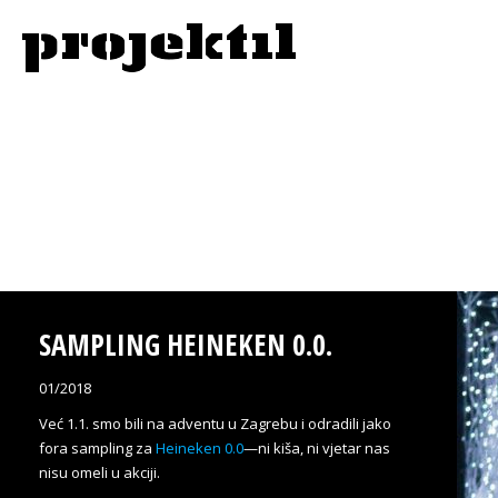
SAMPLING HEINEKEN 0.0.
01/2018
Već 1.1. smo bili na adventu u Zagrebu i odradili jako
fora sampling za
Heineken 0.0
—ni kiša, ni vjetar nas
nisu omeli u akciji.