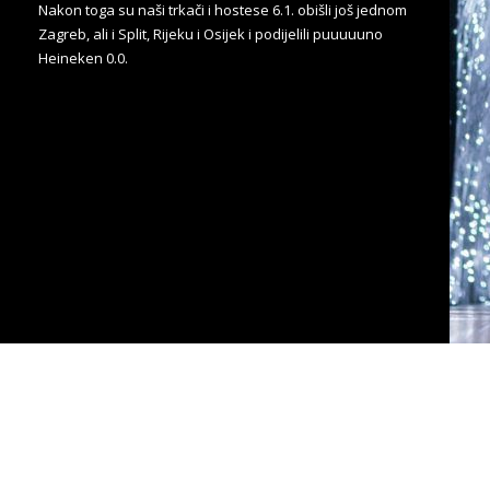
Nakon toga su naši trkači i hostese 6.1. obišli još jednom
Zagreb, ali i Split, Rijeku i Osijek i podijelili puuuuuno
Heineken 0.0.